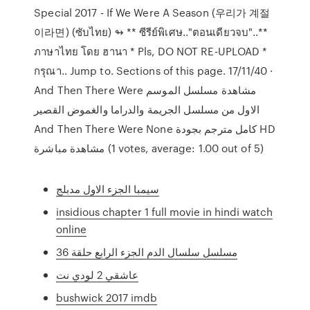
Special 2017 - If We Were A Season (우리가 계절
이라면) (ซับไทย) ↬ ** ซีรีย์พิเศษ.."ตอนเดียวจบ"..**
ภาษาไทย โดย ฮานา * Pls, DO NOT RE-UPLOAD *
กรุณา.. Jump to. Sections of this page. 17/11/40 ·
And Then There Were مشاهدة مسلسل الموسم
الاول من مسلسل الجريمة والدراما والغموض القصير
And Then There Were None كامل مترجم بجودة HD
مشاهدة مباشرة (1 votes, average: 1.00 out of 5)
سيمبا الجزء الاول مدبلج
insidious chapter 1 full movie in hindi watch
online
مسلسل سلسال الدم الجزء الرابع حلقة 36
عاشقي 2 لودي نت
bushwick 2017 imdb