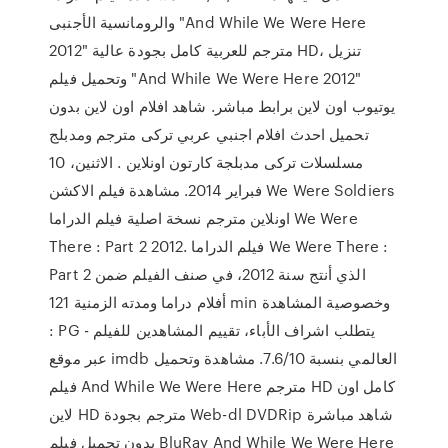
والرومانسية الأجنبى "And While We Were Here
2012" مترجم للعربية كامل بجودة عالية HD، تنزيل
وتحميل فيلم "And While We Were Here 2012"
يوتيوب اون لاين برابط مباشر. شاهد افلام اون لاين بدون
تحميل احدث افلام اجنبي عربي تركى مترجم ومدبلج
مسلسلات تركى مدبلجة كارتون اونلاين . الاثنين، 10
فبراير 2014. مشاهدة فيلم الاكشن We Were Soldiers
اونلاين مترجم نسخة اصلية فيلم الدراما We Were
There : Part 2 2012. فيلم الدراما We Were There :
Part 2 الذي أنتج سنة 2012، في صنف الفيلم ضمن
أفلام دراما ومدته الزمنية 121 min وخصوصية المشاهدة
: PG - يتطلب اشراف الأباء، تقييم المشاهدين للفيلم
عبر موقع imdb العالمي بنسبة 7.6/10. مشاهدة وتحميل
فيلم And While We Were Here مترجم HD كامل اون
لاين HD مترجم بجودة Web-dl DVDRip شاهد مباشرة
بدون تحميل فيلم BluRay And While We Were Here