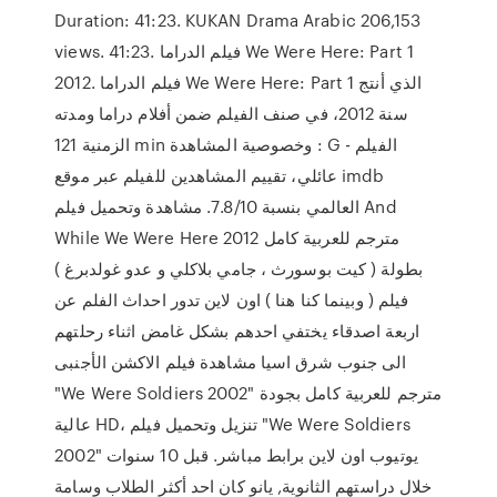
Duration: 41:23. KUKAN Drama Arabic 206,153
views. 41:23. فيلم الدراما We Were Here: Part 1
2012. فيلم الدراما We Were Here: Part 1 الذي أنتج
سنة 2012، في صنف الفيلم ضمن أفلام دراما ومدته
الزمنية 121 min وخصوصية المشاهدة : G - الفيلم
عائلي، تقييم المشاهدين للفيلم عبر موقع imdb
العالمي بنسبة 7.8/10. مشاهدة وتحميل فيلم And
While We Were Here 2012 مترجم للعربية كامل
بطولة ( كيت بوسورث ، جامي بلاكلي و عدو غولدبرغ )
فيلم ( وبينما كنا هنا ) اون لاين تدور احداث الفلم عن
اربعة اصدقاء يختفي احدهم بشكل غامض اثناء رحلتهم
الى جنوب شرق اسيا مشاهدة فيلم الاكشن الأجنبى
"We Were Soldiers 2002" مترجم للعربية كامل بجودة
عالية HD، تنزيل وتحميل فيلم "We Were Soldiers
2002" يوتيوب اون لاين برابط مباشر. قبل 10 سنوات
خلال دراستهم الثانوية, يانو كان احد أكثر الطلاب وسامة