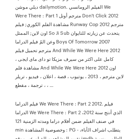
ديلي موشن dailymotion. الفيلم الرومانسي We
Were There : Part 1 مترجم أونل Don't Click 2012
مشاهدة الفلم الكوري; فيلم Runway Cop 2012 مترجم
اون لاين; الممثل So Ji Sub يتحدث عن زيارته للتايوان
وعن المُ فيلم الدراما Boys Of Tomorrow 2007
مترجم تحميل فيلم And While We Were Here 2012
كامل على اكثر من سيرف مزيكا تو داى ماى ايجى ،
مشاهدة فلم And While We Were Here 2012 اون
لاين مترجم ، 2013 ، يوتيوب ، قصة ، اعلان ، فيديو ، تريلر
، ترجمة ، مقطع ، …
فيلم الدراما We Were There : Part 2 2012. فيلم
الدراما We Were There : Part 2 الذي أنتج سنة 2012،
في صنف الفيلم ضمن أفلام دراما ومدته الزمنية 121
min وخصوصية المشاهدة : PG - يتطلب اشراف الأباء،
تقييم المشاهدين للفيلم عبر موقع imdb العالمي بنسبة