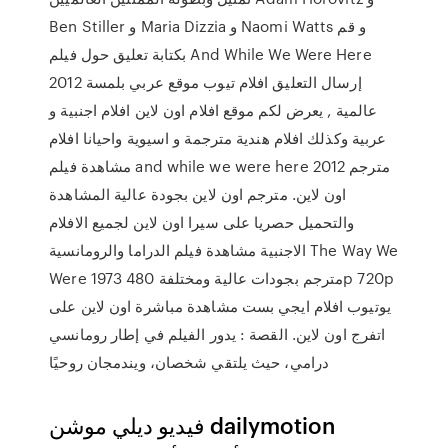
Ben Stiller و Maria Dizzia و Naomi Watts و قم
بكتابة تعليق حول فيلم And While We Were Here
2012 إرسال التعليق افلام تيوب موقع عربي بلمسة
عالمية , يعرض لكم موقع افلام اون لاين افلام اجنبية و
عربية وكذلك افلام هندية مترجمة و اسيوية واحيانا افلام
مشاهدة فيلم and while we were here 2012 مترجم
اون لاين. مترجم اون لاين بجودة عالية المشاهدة
والتحميل حصريا على سيرا اون لاين لجميع الافلام
الاجنبية مشاهدة فيلم الدراما والرومانسية The Way We
Were 1973 مترجم بجودات عالية ومختلفة 480p 720p
يوتيوب افلام ايجي بست مشاهدة مباشرة اون لاين على
اتفرج اون لاين. القصة : يدور الفيلم في إطار رومانسي
درامي، حيث يلتقي شخصان، ويندمجان روحيًا
فيديو ديلي موشن dailymotion