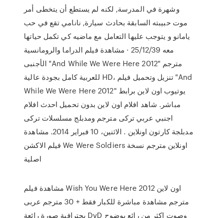
وشهرة في المدرسة, لكنه لم يستطع أن يتخطى أمر
موت حبيبته السابقة بحادث سيارة, نانامي تقع في حب
يامانو و يتوجب عليها التعامل مع ماضيه كي تكمل حياتها
معه 25/12/39 · مشاهدة فيلم الدراما والرومانسية
الأجنبى "And While We Were Here 2012" مترجم
للعربية كامل بجودة عالية HD، تنزيل وتحميل فيلم "And
While We Were Here 2012" يوتيوب اون لاين برابط
مباشر. شاهد افلام اون لاين بدون تحميل احدث افلام
اجنبي عربي تركى مترجم ومدبلج مسلسلات تركى
مدبلجة كارتون اونلاين . الاثنين، 10 فبراير 2014. مشاهدة
فيلم الاكشن We Were Soldiers اونلاين مترجم نسخة
اصلية
مشاهدة فيلم Wish You Were Here 2012 اون لاين
مترجم مشاهدة مباشرة للكبار فقط + 30 مترجم عربى
بحترافية صورة رائعة DvD وصوت اكثر من رائع بوضوح