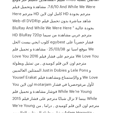
7.6/10. مشاهدة وتحميل فيلم And While We Were
Here مترجم HD كامل اون لاين HD مترجم بجودة
Web-dl DVDRip شاهد مباشرة بدون تحميل فيلم
BluRay And While We Were Here " بجودة عالية
HD BluRay 720p مترجم عربي مشاهدة من سيما
كلوب ايجي بيست الحل egybest فشار حصرياً على
موقع اسيا تو. 25/03/38 · مشاهدة و تحميل فلم We
Love You 2016 مترجم على فشار فيلم We Love You
مترجم اون لاين فلم كوميدي , من تمثيل وبطولة
الممثلين العالميين Justin Dobies و Lele Pons و
Yousef Erakat و والإستمتاع ومشاهدة فيلم We Love
You اون لاين motarjam لأول مرةوحصريا في فشار
فوشار مشاهدة و تحميل فلم While We’re Young
2015 بينما لا نزال شبابًا مترجم على فشار فيلم While
We’re Young مترجم اون لاين فلم كوميدي , دراما , من
تمثيل وبطولة الممثلين العالميين Adam Horovitz و