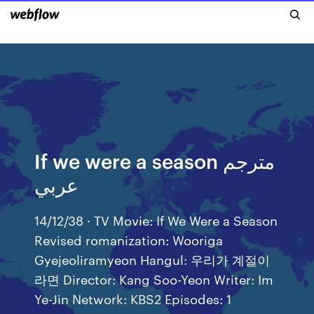
If we were a season مترجم
عربي
14/12/38 · TV Movie: If We Were a Season
Revised romanization: Wooriga
Gyejeoliramyeon Hangul: 우리가 계절이
라면 Director: Kang Soo-Yeon Writer: Im
Ye-Jin Network: KBS2 Episodes: 1